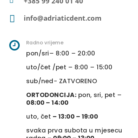
+385 99 240 01 40


info@adriaticdent.com

Radno vrijeme
pon
/
sri
– 8:00 – 20:00
uto
/
čet
/
pet
– 8:00 – 15:00
sub/ned- ZATVORENO
ORTODONCIJA:
pon, sri, pet –
08:00 – 14:00
uto, čet
– 13:00 – 19:00
svaka prva subota u mjesecu
radna
– 09:00 – 13:00