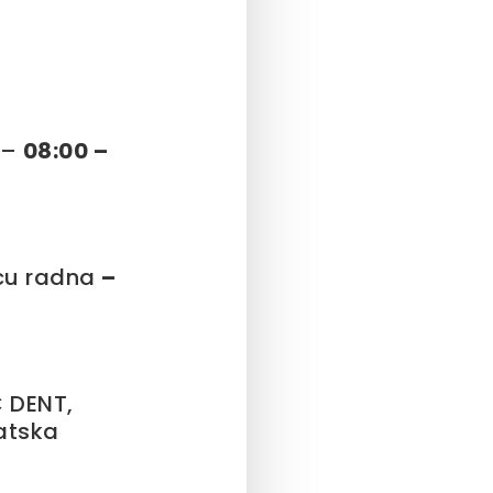
t –
08:00 –
cu radna
–
C DENT,
vatska