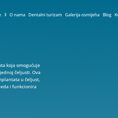
e
O nama
Dentalni turizam
Galerija osmijeha
Blog
K
ata koja omogućuje
jednoj čeljusti. Ova
plantata u čeljust,
gleda i funkcionira