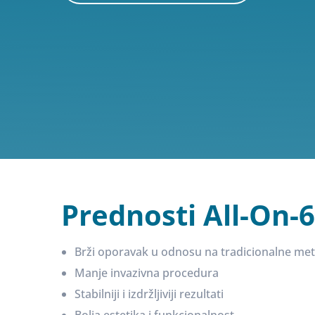
Prednosti All-On-
Brži oporavak u odnosu na tradicionalne me
Manje invazivna procedura
Stabilniji i izdržljiviji rezultati
Bolja estetika i funkcionalnost