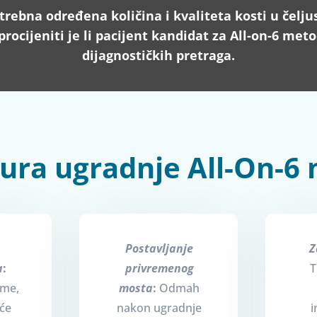
rebna određena količina i kvaliteta kosti u čeljus
procijeniti je li pacijent kandidat za All-on-6 me
dijagnostičkih pretraga.
ura ugradnje All-On-6
Postavljanje
Z
a
:
privremenog
T
eme,
mosta
:
Odmah
će
nakon ugradnje
i