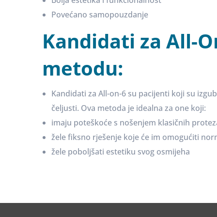
Povećano samopouzdanje
Kandidati za All-O
metodu:
Kandidati za All-on-6 su pacijenti koji su izgubi
čeljusti. Ova metoda je idealna za one koji:
imaju poteškoće s nošenjem klasičnih protez
žele fiksno rješenje koje će im omogućiti no
žele poboljšati estetiku svog osmijeha