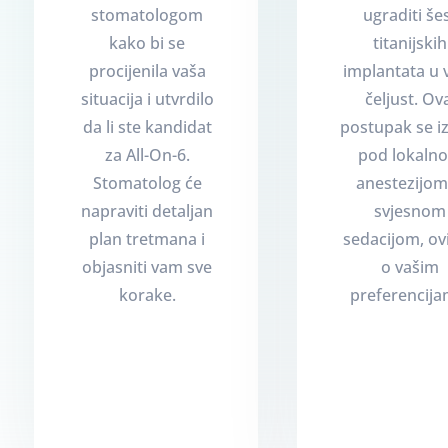
stomatologom
ugraditi še
kako bi se
titanijskih
procijenila vaša
implantata u 
situacija i utvrdilo
čeljust. Ov
da li ste kandidat
postupak se i
za All-On-6.
pod lokaln
Stomatolog će
anestezijom 
napraviti detaljan
svjesnom
plan tretmana i
sedacijom, ov
objasniti vam sve
o vašim
korake.
preferencija