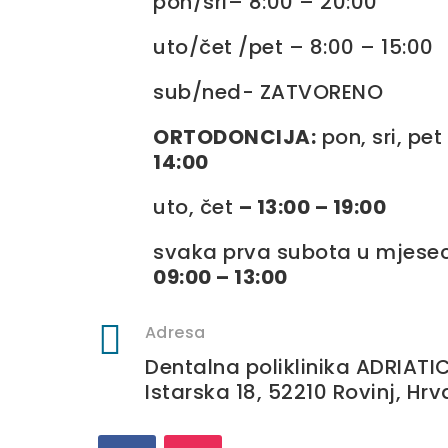
pon
/
sri
– 8:00 – 20:00
uto
/
čet
/
pet
– 8:00 – 15:00
sub/ned- ZATVORENO
ORTODONCIJA:
pon, sri, pe
14:00
uto, čet
– 13:00 – 19:00
svaka prva subota u mjese
09:00 – 13:00

Adresa
Dentalna poliklinika ADRIATI
Istarska 18, 52210 Rovinj, Hr