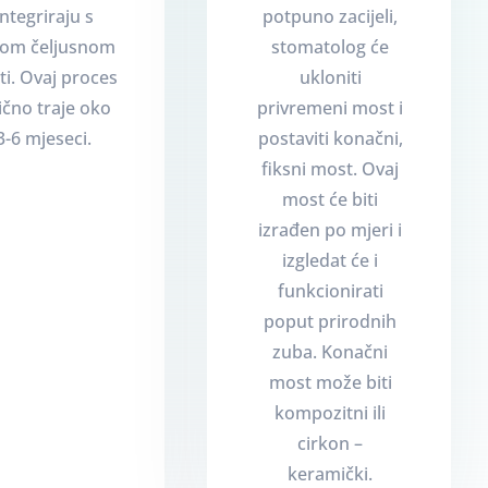
integriraju s
potpuno zacijeli,
šom čeljusnom
stomatolog će
ti. Ovaj proces
ukloniti
ično traje oko
privremeni most i
3-6 mjeseci.
postaviti konačni,
fiksni most. Ovaj
most će biti
izrađen po mjeri i
izgledat će i
funkcionirati
poput prirodnih
zuba. Konačni
most može biti
kompozitni ili
cirkon –
keramički.