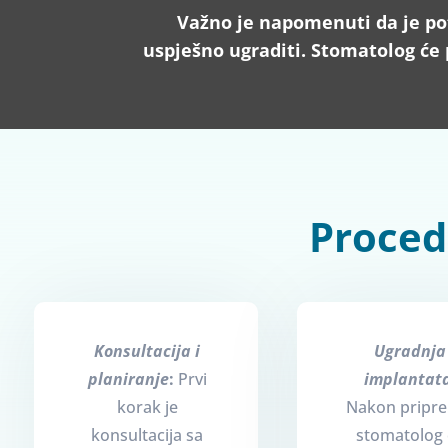
Važno je napomenuti da je pot
uspješno ugraditi. Stomatolog će 
Proced
Konsultacija i
Ugradnja
planiranje
:
Prvi
implantat
korak je
Nakon pripr
konsultacija sa
stomatolog 