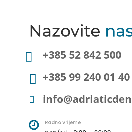
Nazovite
na
+385 52 842 500

+385 99 240 01 40

info@adriaticde


Radno vrijeme