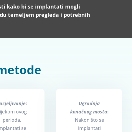
ti kako bi se implantati mogli
todu temeljem pregleda i potrebnih
 metode
acjeljivanje
:
Ugradnja
ijekom ovog
konačnog mosta
:
perioda,
Nakon što se
mplantati se
implantati