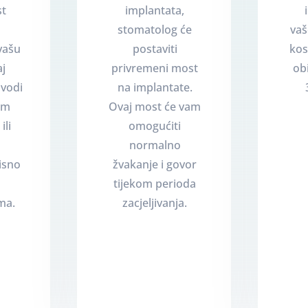
st
implantata,
stomatolog će
va
vašu
postaviti
kos
aj
privremeni most
ob
zvodi
na implantate.
om
Ovaj most će vam
ili
omogućiti
normalno
isno
žvakanje i govor
tijekom perioda
ma.
zacjeljivanja.