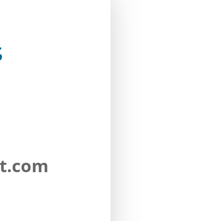
s
Poša
upit
nt.com