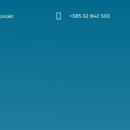

ontakt
+385 52 842 500