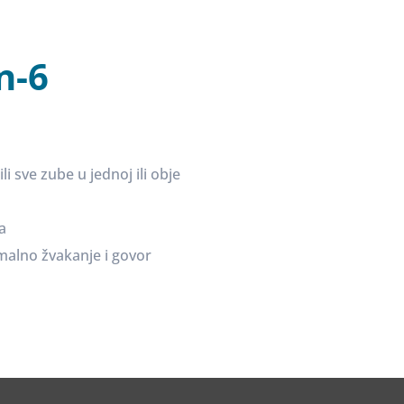
n-6
li sve zube u jednoj ili obje
a
rmalno žvakanje i govor