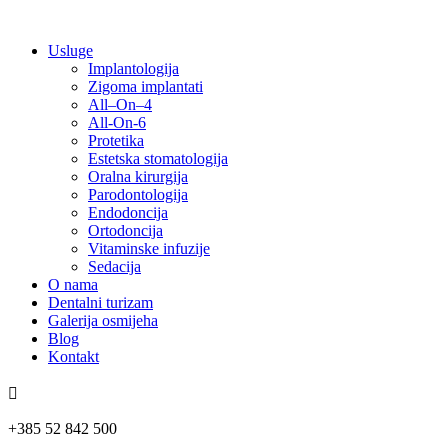
Usluge
Implantologija
Zigoma implantati
All–On–4
All-On-6
Protetika
Estetska stomatologija
Oralna kirurgija
Parodontologija
Endodoncija
Ortodoncija
Vitaminske infuzije
Sedacija
O nama
Dentalni turizam
Galerija osmijeha
Blog
Kontakt

+385 52 842 500