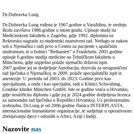
Dr.Dubravka Lung
Dr.Dubravka Lung rođena je 1967.godine u Varaždinu, te srednju
školu završava 1986.godine u istom gradu. Upisuje studij na
Medicinskom fakultetu u Zagrebu, gdje 1992. diplomira uz
Rektorsku nagradu za studentski znanstveni rad. Nedugo se nakon
seli u Njemačku i radi prvo u Centru za pacijente s apaličnim
sindromom, te u bolnici ”Bethanien” u Frankfurtu. 2001.godine
upisuje 6.godinu studija medicine na Tehničkom fakultetu u
Münchenu, gdje uspješno polaže njemački državni ispit.
2007.godine joj se dodjeljuje Aprobacija, dozvola za neograničeni
rad liječnika u Njemačkoj, te 2009. polaže specijalistički ispit iz
anestezije. U periodu od 2003. do 2023. Godine prvo kao
specijalizant, a onda i kao specijalist, radi u Klinici Schwabing,
Gradske klinike München GmbH. Iste se godine vraća u Hrvatsku,
gdje nostrificira diplomu i gdje joj je 2024.godine dodjeljena licenca
za samostalni rad liječnika u Republici Hrvatskoj. Uz profesionalnu
izobrazbu, Dr.Lung je od 2006.godine članica INTERPLASTA,
internacionalne humanitarne organizacije, te sudjeluje u operativnom
zbrinjavanju djece i odraslih u Africi, Aziji i Indiji.
Nazovite
nas