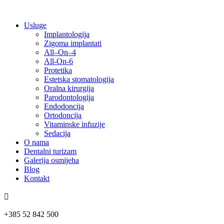
Usluge
Implantologija
Zigoma implantati
All–On–4
All-On-6
Protetika
Estetska stomatologija
Oralna kirurgija
Parodontologija
Endodoncija
Ortodoncija
Vitaminske infuzije
Sedacija
O nama
Dentalni turizam
Galerija osmijeha
Blog
Kontakt

+385 52 842 500